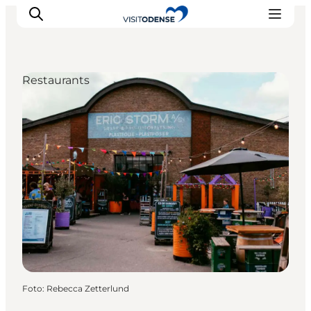
Restaurants
Odense erleben
Veranstaltungen
Reiseplanung
Inspiration
Foto
:
Rebecca Zetterlund