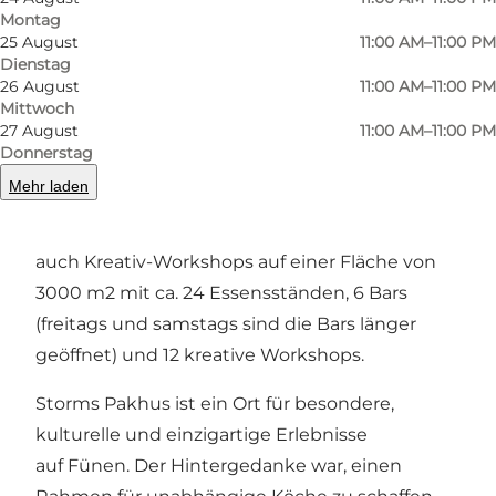
Montag
Zurück
Weiter
25 August
11:00 AM–11:00 PM
Dienstag
26 August
11:00 AM–11:00 PM
Mittwoch
27 August
11:00 AM–11:00 PM
Storms
Pakhus
- ein gastronomischer und
Donnerstag
kreativer
Streetfood Markt
Mehr laden
Storms Pakhus bietet sowohl Streetfood als
auch Kreativ-Workshops auf einer Fläche von
3000 m2 mit ca. 24 Essensständen, 6 Bars
(freitags und samstags sind die Bars länger
geöffnet) und 12 kreative Workshops.
Storms Pakhus ist ein Ort für besondere,
kulturelle und einzigartige Erlebnisse
auf Fünen. Der Hintergedanke war, einen