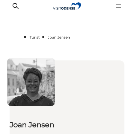
■
■
Turist
Joan Jensen
Odense erleben
Veranstaltungen
Reiseplanung
Inspiration
Joan Jensen