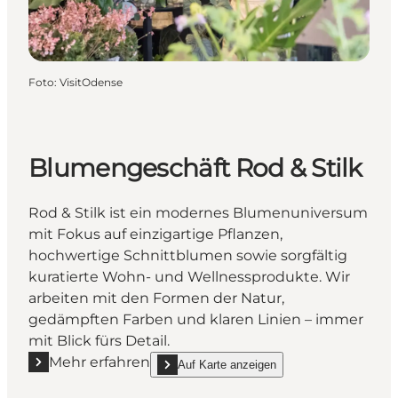
Foto
:
VisitOdense
Blumengeschäft Rod & Stilk
Rod & Stilk ist ein modernes Blumenuniversum
mit Fokus auf einzigartige Pflanzen,
hochwertige Schnittblumen sowie sorgfältig
kuratierte Wohn- und Wellnessprodukte. Wir
arbeiten mit den Formen der Natur,
gedämpften Farben und klaren Linien – immer
mit Blick fürs Detail.
Mehr erfahren
Auf Karte anzeigen
Mehr erfahren "Blumengeschäft Rod & Stilk"
show Blumengeschäft Rod & Stilk on_map