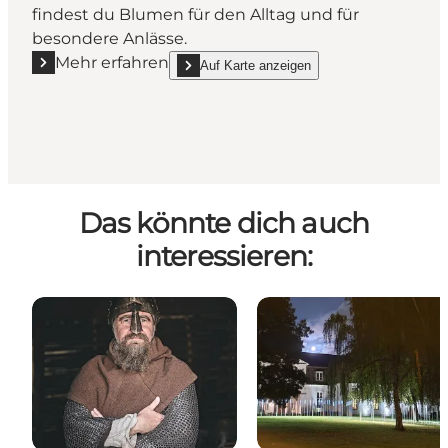
findest du Blumen für den Alltag und für
besondere Anlässe.
Mehr erfahren
Auf Karte anzeigen
Mehr erfahren "Kaffeblomsten in Bellinge"
show Kaffeblomsten in Bellinge on_map
Das könnte dich auch
interessieren: