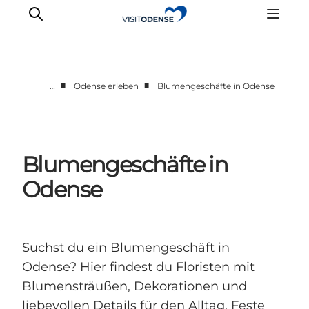
■
■
…
Odense erleben
Blumengeschäfte in Odense
Odense erleben
Veranstaltungen
Reiseplanung
Blumengeschäfte in
Inspiration
Odense
Suchst du ein Blumengeschäft in
Odense? Hier findest du Floristen mit
Blumensträußen, Dekorationen und
liebevollen Details für den Alltag, Feste