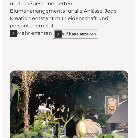
und maßgeschneiderten
Blumenarrangements für alle Anlässe. Jede
Kreation entsteht mit Leidenschaft und
persönlichem Stil.
Mehr erfahren
Auf Karte anzeigen
Mehr erfahren "Blumengeschäft Byblomsten"
show Blumengeschäft Byblomsten on_map