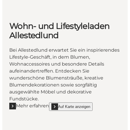
Wohn- und Lifestyleladen
Allestedlund
Bei Allestedlund erwartet Sie ein inspirierendes
Lifestyle-Geschäft, in dem Blumen,
Wohnaccessoires und besondere Details
aufeinandertreffen. Entdecken Sie
wunderschöne Blumensträuße, kreative
Blumendekorationen sowie sorgfältig
ausgewählte Möbel und dekorative
Fundstücke.
Mehr erfahren
Auf Karte anzeigen
Mehr erfahren "Wohn- und Lifestyleladen Allestedlu
show Wohn- und Lifestyleladen Allestedlund 