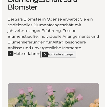
Blomster
Bei Sara Blomster in Odense erwartet Sie ein
traditionelles Blumenfachgeschäft mit
jahrzehntelanger Erfahrung. Frische
Blumensträuße, individuelle Arrangements und
Blumenlieferungen für Alltag, besondere
Anlässe und unvergessliche Momente.
Mehr erfahren
Auf Karte anzeigen
Mehr erfahren "Blumengeschäft Sara Blomster"
show Blumengeschäft Sara Blomster on_map