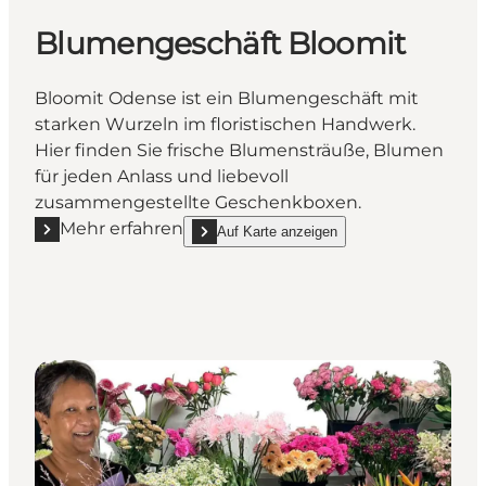
Blumengeschäft Bloomit
Bloomit Odense ist ein Blumengeschäft mit
starken Wurzeln im floristischen Handwerk.
Hier finden Sie frische Blumensträuße, Blumen
für jeden Anlass und liebevoll
zusammengestellte Geschenkboxen.
Mehr erfahren
Auf Karte anzeigen
Mehr erfahren "Blumengeschäft Bloomit"
show Blumengeschäft Bloomit on_map