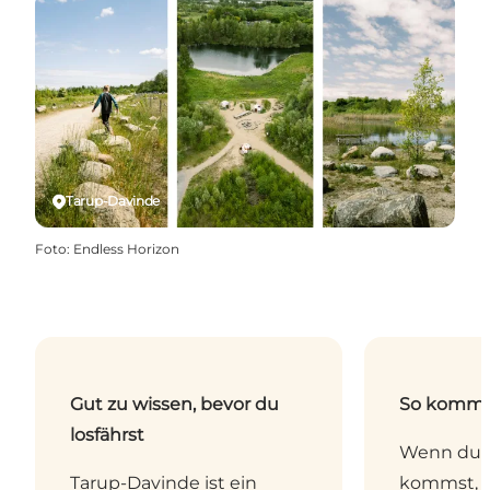
Tarup-Davinde
Foto
:
Endless Horizon
Gut zu wissen, bevor du
So komms
losfährst
Wenn du 
Tarup-Davinde ist ein
kommst, k