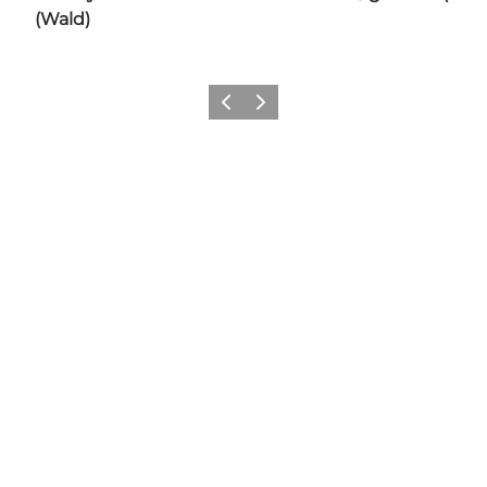
(Wald)
Zurück
Weiter
Hol dir ein bisschen Odense in
deinen Feed