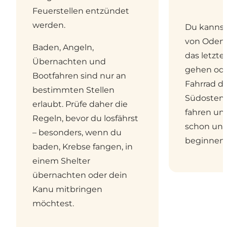
Feuerstellen entzündet
werden.
Du kannst
von Oden
Baden, Angeln,
das letzte
Übernachten und
gehen od
Bootfahren sind nur an
Fahrrad d
bestimmten Stellen
Südosten
erlaubt. Prüfe daher die
fahren un
Regeln, bevor du losfährst
schon un
– besonders, wenn du
beginnen 
baden, Krebse fangen, in
einem Shelter
übernachten oder dein
Kanu mitbringen
möchtest.