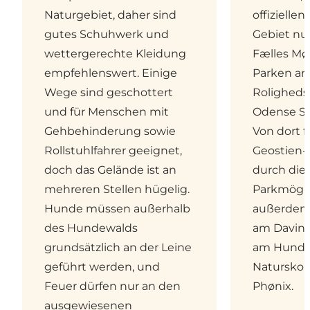
Naturgebiet, daher sind
offizielle
gutes Schuhwerk und
Gebiet nu
wettergerechte Kleidung
Fælles Mø
empfehlenswert. Einige
Parken an
Wege sind geschottert
Rolighedsv
und für Menschen mit
Odense SØ
Gehbehinderung sowie
Von dort 
Rollstuhlfahrer geeignet,
Geostien-
doch das Gelände ist an
durch die 
mehreren Stellen hügelig.
Parkmögli
Hunde müssen außerhalb
außerdem
des Hundewalds
am Davinde
grundsätzlich an der Leine
am Hundew
geführt werden, und
Naturskol
Feuer dürfen nur an den
Phønix.
ausgewiesenen