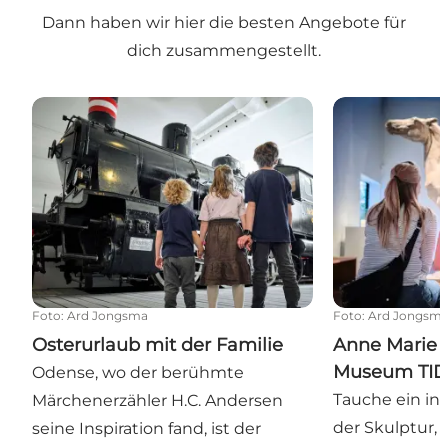
Dann haben wir hier die besten Angebote für
dich zusammengestellt.
Osterurlaub mit der Familie
Anne Marie Ca
Foto
:
Ard Jongsma
Foto
:
Ard Jongsm
Osterurlaub mit der Familie
Anne Marie 
Museum TI
Odense, wo der berühmte
Tauche ein in 
Märchenerzähler H.C. Andersen
der Skulptur,
seine Inspiration fand, ist der