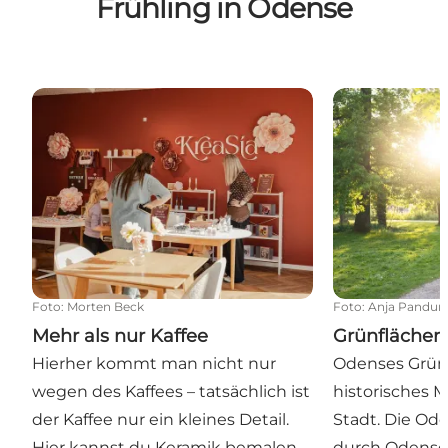
Frühling in Odense
Mehr als nur Kaffee
Grünflächen d
Foto
:
Morten Beck
Foto
:
Anja Pandur
Mehr als nur Kaffee
Grünflächen 
Hierher kommt man nicht nur
Odenses Grünf
wegen des Kaffees – tatsächlich ist
historisches 
der Kaffee nur ein kleines Detail.
Stadt. Die Ode
Hier kannst du Keramik bemalen,
durch Odense,