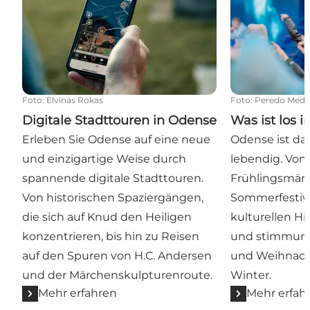
Foto
:
Elvinas Rokas
Foto
:
Peredo Medi
Digitale Stadttouren in Odense
Was ist los 
Erleben Sie Odense auf eine neue
Odense ist da
und einzigartige Weise durch
lebendig. Vo
spannende digitale Stadttouren.
Frühlingsmärk
Von historischen Spaziergängen,
Sommerfestiva
die sich auf Knud den Heiligen
kulturellen Hi
konzentrieren, bis hin zu Reisen
und stimmung
auf den Spuren von H.C. Andersen
und Weihnach
und der Märchenskulpturenroute.
Winter.
Mehr erfahren
Mehr erfah