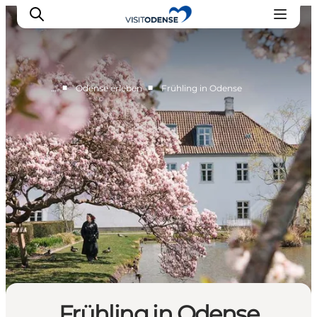
Forår i Odense
■
■
…
Odense erleben
Frühling in Odense
Odense erleben
Veranstaltungen
Reiseplanung
Inspiration
Frühling in Odense