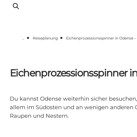
■
■
…
Reiseplanung
Eichenprozessionsspinner in Odense – d
Odense erleben
Veranstaltungen
Reiseplanung
Eichenprozessionsspinner in 
Inspiration
Du kannst Odense weiterhin sicher besuchen,
allem im Südosten und an wenigen anderen Ort
Raupen und Nestern.