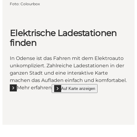
Foto
:
Colourbox
Elektrische Ladestationen
finden
In Odense ist das Fahren mit dem Elektroauto
unkompliziert. Zahlreiche Ladestationen in der
ganzen Stadt und eine interaktive Karte
machen das Aufladen einfach und komfortabel.
Mehr erfahren
Auf Karte anzeigen
Mehr erfahren "Elektrische Ladestationen finden"
show Elektrische Ladestationen finden on_ma