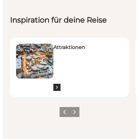
Inspiration für deine Reise
Attraktionen in Odense
S
Attraktionen
Zurück
Weiter