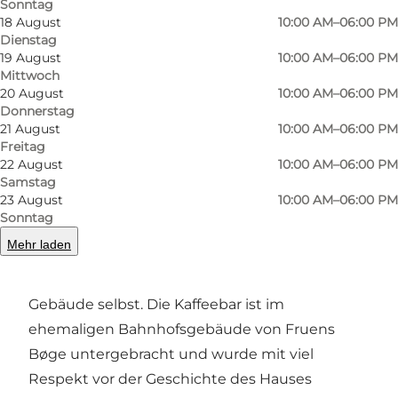
Sonntag
18 August
10:00 AM–06:00 PM
Dienstag
19 August
10:00 AM–06:00 PM
Foto
:
Anja Panduro
Mittwoch
20 August
10:00 AM–06:00 PM
Donnerstag
21 August
10:00 AM–06:00 PM
Freitag
22 August
10:00 AM–06:00 PM
Samstag
23 August
10:00 AM–06:00 PM
Vom Bahnhof zur Kaffeebar
Sonntag
Mehr laden
Was die Velodrom Kaffebar von vielen anderen
Cafés in Odense unterscheidet, ist vor allem das
Gebäude selbst. Die Kaffeebar ist im
ehemaligen Bahnhofsgebäude von Fruens
Bøge untergebracht und wurde mit viel
Respekt vor der Geschichte des Hauses