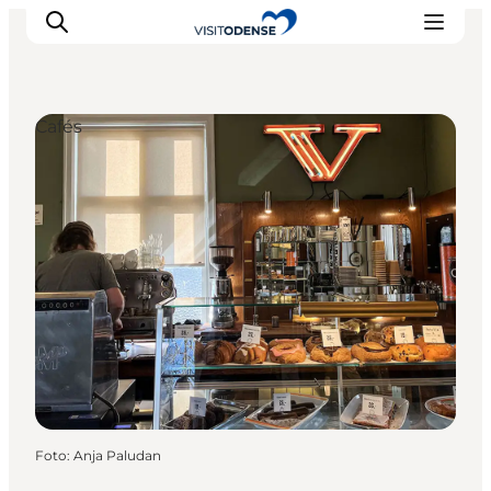
Cafés
Odense erleben
Veranstaltungen
Reiseplanung
Inspiration
Foto
:
Anja Paludan