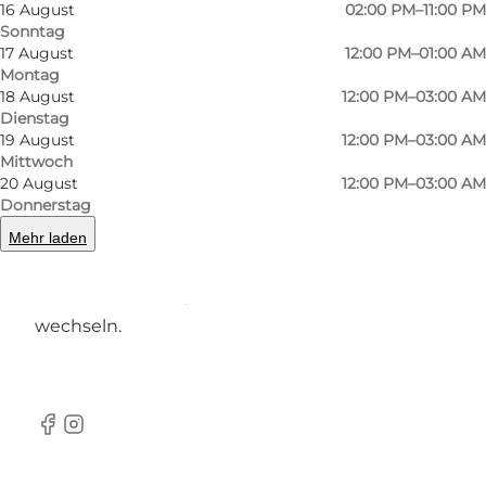
16 August
02:00 PM–11:00 PM
Getränken für jeden Geschmack, ob Sie nun
Sonntag
Bier oder Apfelwein bevorzugen oder einfach
17 August
12:00 PM–01:00 AM
Montag
nur eine Tasse Kaffee oder ein
18 August
12:00 PM–03:00 AM
Erfrischungsgetränk genießen möchten.
Dienstag
19 August
12:00 PM–03:00 AM
Dienstags-Quiz
Mittwoch
20 August
12:00 PM–03:00 AM
Jeden Dienstag findet von 20 bis 22 Uhr ein
Donnerstag
Quiz statt, bei dem Sie in Teams in
Mehr laden
verschiedenen Kategorien gegeneinander
antreten können, die von Woche zu Woche
wechseln.
Facebook
Instagram