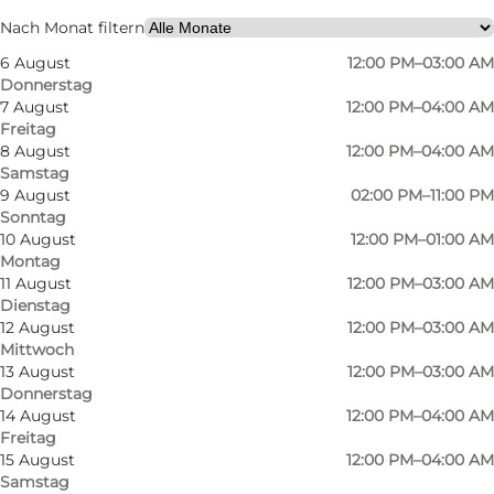
Freunde, Mein Partner
Nach Monat filtern
6 August
12:00 PM–03:00 AM
Donnerstag
7 August
12:00 PM–04:00 AM
Freitag
8 August
12:00 PM–04:00 AM
Samstag
9 August
02:00 PM–11:00 PM
Sonntag
Viggos besteht aus drei Etagen, Ølhunden,
10 August
12:00 PM–01:00 AM
Montag
Viggos, und Ølkælderen mit einem
11 August
12:00 PM–03:00 AM
Raucherraum. Die Einrichtung im Viggos ist
Dienstag
von Holzmöbeln und Bierkrügen an der Decke
12 August
12:00 PM–03:00 AM
Mittwoch
durchdrungen, die den Gästen gehören, die
13 August
12:00 PM–03:00 AM
"das Date getrunken haben", was unserer
Donnerstag
14 August
12:00 PM–04:00 AM
Meinung nach zu einer gemütlichen
Freitag
Atmosphäre beiträgt.
15 August
12:00 PM–04:00 AM
Im Viggos gibt es eine große Auswahl an
Samstag