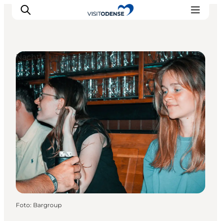
Nachtleben & Party
Odense erleben
Veranstaltungen
Reiseplanung
Inspiration
Foto
:
Bargroup