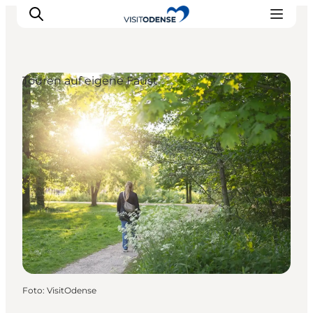
Touren auf eigene Faust
Odense erleben
Veranstaltungen
Reiseplanung
Inspiration
Foto
:
VisitOdense