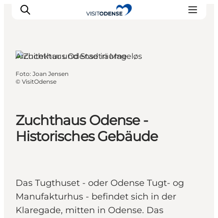
Odense, Fünen und die Inseln
Architektur und Stadträume
Foto
:
Joan Jensen
Odense erleben
©
VisitOdense
Veranstaltungen
Reiseplanung
Zuchthaus Odense -
Inspiration
Historisches Gebäude
Das Tugthuset - oder Odense Tugt- og
Manufakturhus - befindet sich in der
Klaregade, mitten in Odense. Das