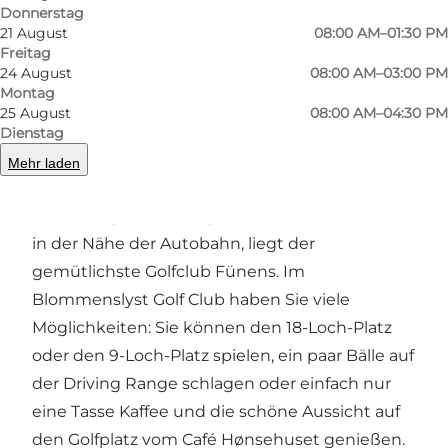
Zurück
Weiter
Donnerstag
21 August
08:00 AM–01:30 PM
Freitag
24 August
08:00 AM–03:00 PM
Montag
25 August
08:00 AM–04:30 PM
Der gemütlichste Golfclub auf Fünen
Dienstag
Sind Sie ein Golfliebhaber oder möchten Sie
Mehr laden
einer werden? Dann sind Sie im Blommenslyst
Golf Club genau richtig. Westlich von Odense,
in der Nähe der Autobahn, liegt der
gemütlichste Golfclub Fünens. Im
Blommenslyst Golf Club haben Sie viele
Möglichkeiten: Sie können den 18-Loch-Platz
oder den 9-Loch-Platz spielen, ein paar Bälle auf
der Driving Range schlagen oder einfach nur
eine Tasse Kaffee und die schöne Aussicht auf
den Golfplatz vom Café Hønsehuset genießen.