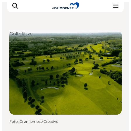
Golfplätze
Odense erleben
Veranstaltungen
Reiseplanung
Inspiration
Foto
:
Grønnemose Creative