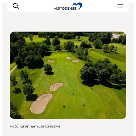
Golfplätze
Odense erleben
Veranstaltungen
Reiseplanung
Inspiration
Foto
:
Grønnemose Creative