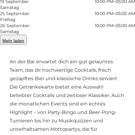
19 September
10:00 PM–05:00 AM
Atmosphäre sind ideal für alle, die gerne tanzen
Samstag
25 September
10:00 PM–05:00 AM
und das Nachtleben in Odense genießen
Freitag
wollen. Du willst lieber entspannen? Dann
26 September
10:00 PM–05:00 AM
schnapp dir einen Platz an einem der Tische
Samstag
und verbringe den Abend mit deinen
Mehr laden
Freunden.
An der Bar erwartet dich ein gut gelauntes
Team, das dir hochwertige Cocktails, frisch
gezapftes Bier und klassische Drinks serviert.
Die Getränkekarte bietet eine Auswahl
beliebter Cocktails und zeitloser Klassiker. Auch
die monatlichen Events sind ein echtes
Highlight – von Party-Bingo und Beer-Pong-
Turnieren bis hin zu Musikquizzen und
unterhaltsamen Mottopartys, die für