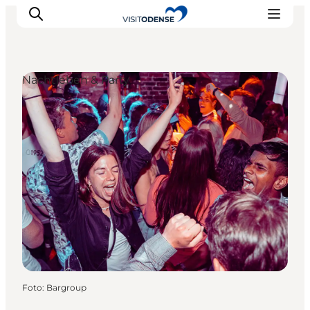
Nachtleben & Party
Odense erleben
Veranstaltungen
Reiseplanung
Inspiration
Foto
:
Bargroup