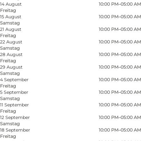
14 August
10:00 PM–05:00 AM
Freitag
15 August
10:00 PM–05:00 AM
Samstag
21 August
10:00 PM–05:00 AM
Freitag
Wenn du einen Club suchst, in dem garantiert
22 August
10:00 PM–05:00 AM
Samstag
gute Laune herrscht, mit Party und DJ-Sounds
28 August
10:00 PM–05:00 AM
bis in die Morgenstunden, bist du hier genau
Freitag
richtig.
29 August
10:00 PM–05:00 AM
Samstag
4 September
10:00 PM–05:00 AM
Der Club liegt zentral in der Overgade – nur drei
Freitag
Gehminuten vom Flakhaven entfernt – und ist
5 September
10:00 PM–05:00 AM
ganz einfach zu erreichen, egal ob du mit dem
Samstag
11 September
10:00 PM–05:00 AM
Taxi, der Straßenbahn oder zu Fuß kommst.
Freitag
12 September
10:00 PM–05:00 AM
Jeden Freitag und Samstag bringt ein Live-DJ
Samstag
die Tanzfläche zum Beben – mit aktuellen Hits
18 September
10:00 PM–05:00 AM
Freitag
und beliebten Klassikern. Die Musik und