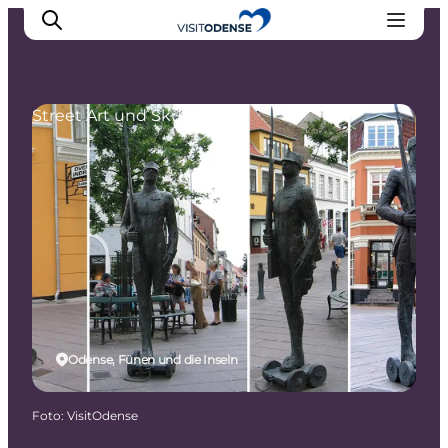
Street Art und Skulpturen
Odense erleben
Veranstaltungen
Reiseplanung
Inspiration
Odense, Fünen und die Inseln
Foto
:
VisitOdense