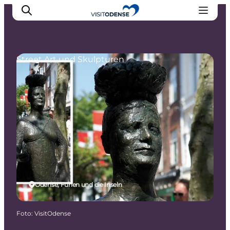
Street Art und Skulpturen
Odense erleben
Veranstaltungen
Reiseplanung
Inspiration
Odense, Fünen und die Inseln
Foto
:
VisitOdense