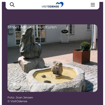
Street Art und Skulpturen
Odense erleben
Veranstaltungen
Reiseplanung
Inspiration
Odense, Fünen und die Inseln
Foto
:
Joan Jensen
©
VisitOdense