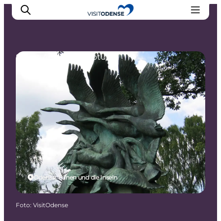
Street Art und Skulpturen
Odense erleben
Veranstaltungen
Reiseplanung
Inspiration
Odense, Fünen und die Inseln
Foto
:
VisitOdense