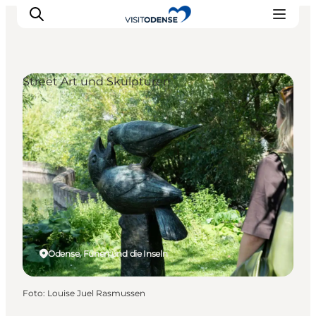
Street Art und Skulpturen
Odense erleben
Veranstaltungen
Reiseplanung
Inspiration
Odense, Fünen und die Inseln
Foto
:
Louise Juel Rasmussen