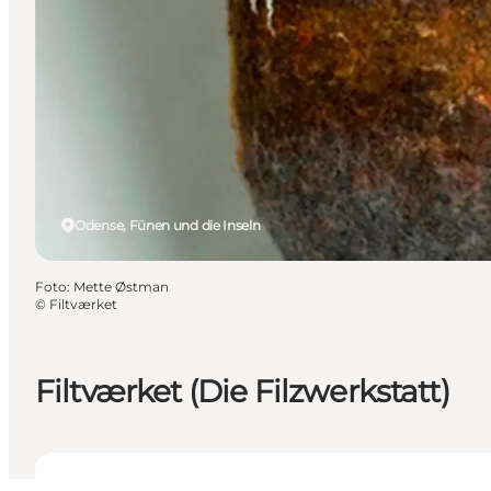
Odense, Fünen und die Inseln
Foto
:
Mette Østman
©
Filtværket
Filtværket (Die Filzwerkstatt)