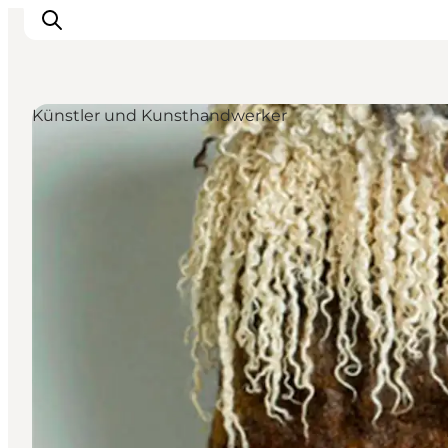
Künstler und Kunsthandwerker
Odense erleben
Veranstaltungen
Reiseplanung
Inspiration