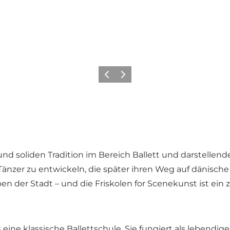
Zurück
Weiter
nd soliden Tradition im Bereich Ballett und darstellende 
nzer zu entwickeln, die später ihren Weg auf dänische 
en der Stadt – und die Friskolen for Scenekunst ist ein ze
 eine klassische Ballettschule. Sie fungiert als lebendig