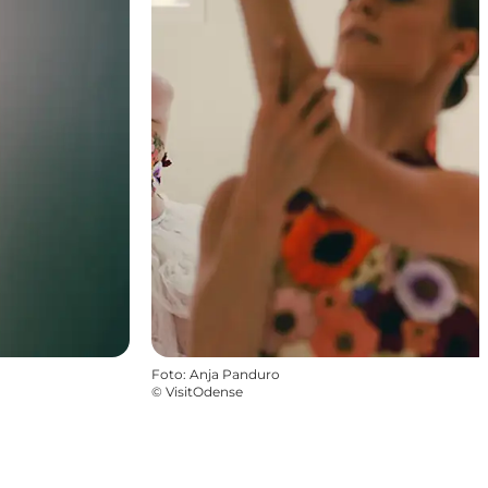
Foto
:
Anja Panduro
©
VisitOdense