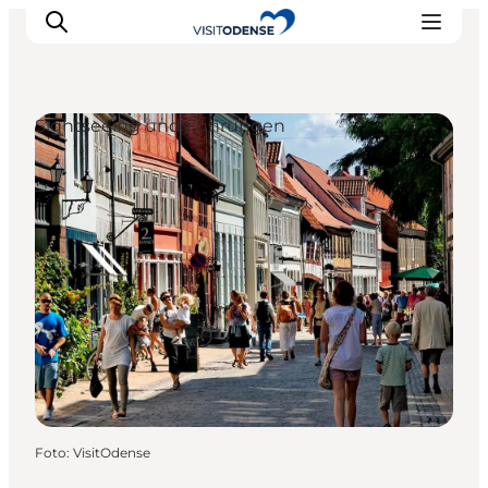
Sightseeing und Führungen
Odense erleben
Veranstaltungen
Reiseplanung
Inspiration
Foto
:
VisitOdense