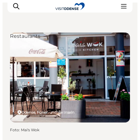
Restaurants
Odense erleben
Veranstaltungen
Reiseplanung
Inspiration
Odense, Fünen und die Inseln
Foto
:
Mai's Wok