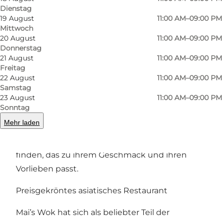
verschiedene asiatische Esskulturen auf einer
Dienstag
19 August
11:00 AM–09:00 PM
Speisekarte zusammenkommen.
Mittwoch
20 August
11:00 AM–09:00 PM
Bei Mai’s Wok sind Wokgerichte ein natürlicher
Donnerstag
Teil des Erlebnisses. Die Speisekarte bietet
21 August
11:00 AM–09:00 PM
Freitag
klassische Wokgerichte mit verschiedenen
22 August
11:00 AM–09:00 PM
Fleischsorten, Fisch oder Gemüse, aber auch
Samstag
23 August
11:00 AM–09:00 PM
Gerichte wie Pad Thai, Bao, Dumplings, Suppen
Sonntag
und gebratene Nudeln. Außerdem gibt es
Mehr laden
mehrere vegetarische Optionen, sodass
Familien, Freundesgruppen und Paare etwas
finden, das zu ihrem Geschmack und ihren
Vorlieben passt.
Preisgekröntes asiatisches Restaurant
Mai’s Wok hat sich als beliebter Teil der