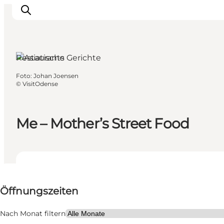
Restaurants
Foto
:
Johan Joensen
Odense erleben
©
VisitOdense
Veranstaltungen
Reiseplanung
Me – Mother’s Street Food
Inspiration
Öffnungszeiten anzeigen
Öffnungszeiten
Website besuchen
Mir selbst, Mein Partner, Freunde, Kinder
Nach Monat filtern