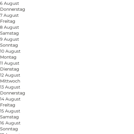
6 August
Donnerstag
7 August
Freitag
8 August
Samstag
9 August
Sonntag
Foto
:
Johan Joensen
10 August
©
VisitOdense
Montag
11 August
Dienstag
12 August
Mittwoch
13 August
Donnerstag
14 August
Freitag
15 August
Samstag
16 August
Sonntag