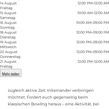
14 August
12:00 PM–12:00 AM
Freitag
15 August
10:00 AM–12:00 AM
Samstag
Foto
:
Ukendt
Foto
:
16 August
10:00 AM–09:00 PM
©
Bowl'n'Fun
Sonntag
18 August
12:00 PM–09:00 PM
Dienstag
Zurück
Weiter
19 August
12:00 PM–09:00 PM
Mittwoch
20 August
12:00 PM–09:00 PM
Donnerstag
21 August
12:00 PM–12:00 AM
Aktivitäten für die ganze Familie
Freitag
Mehr laden
Bei MAXIMUM in Odense gibt es viel zu erleben,
wenn ihr als Familie eine gemütliche und
zugleich aktive Zeit miteinander verbringen
möchtet. Fordert euch gegenseitig beim
klassischen Bowling heraus – eine Aktivität, bei