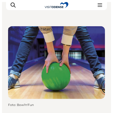
Sport und Aktivitäten
Odense erleben
Veranstaltungen
Reiseplanung
Inspiration
Foto
:
Bowl'n'Fun