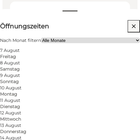
Öffnungszeiten anzeigen
Öffnungszeiten
20
rooms
36
beds
Nach Monat filtern
7 August
Website besuchen
Freitag
8 August
Hunde erlaubt
Samstag
9 August
Mir selbst, Mein Partner, Freunde, Kinder
Sonntag
10 August
Montag
11 August
Dienstag
12 August
Mittwoch
13 August
Donnerstag
14 August