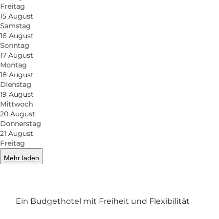
Freitag
15 August
Samstag
16 August
Sonntag
17 August
Montag
18 August
Dienstag
19 August
Mittwoch
Foto
:
Milling Hotels
Foto
:
20 August
Donnerstag
21 August
Freitag
Zurück
Weiter
Mehr laden
Ein Budgethotel mit Freiheit und Flexibilität