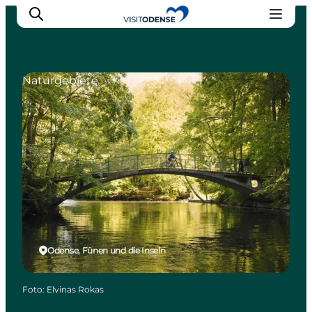
Naturgebiete
Odense erleben
Veranstaltungen
Reiseplanung
Inspiration
Odense, Fünen und die Inseln
Foto
:
Elvinas Rokas