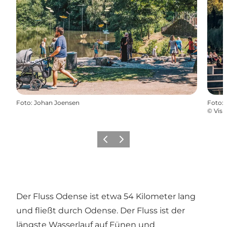
Foto
:
Johan Joensen
Foto
:
©
Visi
Zurück
Weiter
Der Fluss Odense ist etwa 54 Kilometer lang
und fließt durch Odense. Der Fluss ist der
längste Wasserlauf auf Fünen und