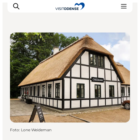
Restaurants
Odense erleben
Veranstaltungen
Reiseplanung
Inspiration
Foto
:
Lone Weideman