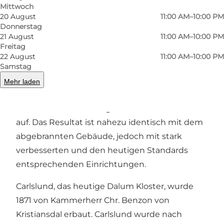
Mittwoch
20 August
11:00 AM–10:00 PM
Donnerstag
21 August
11:00 AM–10:00 PM
Freitag
22 August
11:00 AM–10:00 PM
Carlslund brannte am 20. Juni 2015 infolge eines
Samstag
gelegten Feuers ab. Lokale Privatinvestoren
Mehr laden
bauten Carlslund jedoch mit
Eichenholzbearbeitung und Strohdach wieder
auf. Das Resultat ist nahezu identisch mit dem
abgebrannten Gebäude, jedoch mit stark
verbesserten und den heutigen Standards
entsprechenden Einrichtungen.
Carlslund, das heutige Dalum Kloster, wurde
1871 von Kammerherr Chr. Benzon von
Kristiansdal erbaut. Carlslund wurde nach