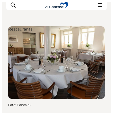
Restaurants
Odense erleben
Veranstaltungen
Reiseplanung
Inspiration
Foto
:
Bonea.dk