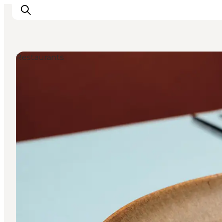
Restaurants
Odense erleben
Veranstaltungen
Reiseplanung
Inspiration