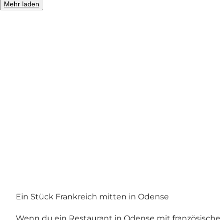
Mehr laden
Foto
:
Michael Køge
Ein Stück Frankreich mitten in Odense
Wenn du ein Restaurant in Odense mit französische