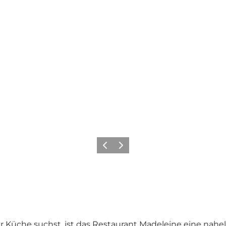
Zurück
Weiter
r Küche suchst, ist das Restaurant Madeleine eine nahe