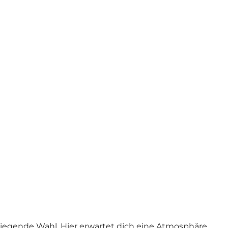
Foto
:
Restaurant Madeleine
liegende Wahl. Hier erwartet dich eine Atmosphäre,