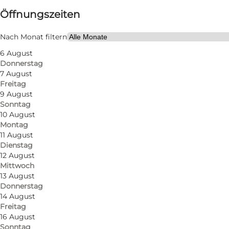
Öffnungszeiten
Kostenlos
Website besuchen
Nach Monat filtern
6 August
Mir selbst, Mein Partner, Freunde
Donnerstag
7 August
Freitag
9 August
Sonntag
10 August
Montag
11 August
Dienstag
12 August
Mittwoch
13 August
Donnerstag
14 August
Freitag
16 August
Sonntag