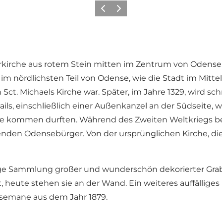
Zurück
Weiter
terkirche aus rotem Stein mitten im Zentrum von Odense
h im nördlichsten Teil von Odense, wie die Stadt im Mitt
Sct. Michaels Kirche war. Später, im Jahre 1329, wird schr
etails, einschließlich einer Außenkanzel an der Südseite
che kommen durften. Während des Zweiten Weltkriegs be
nden Odensebürger. Von der ursprünglichen Kirche, die 
rtige Sammlung großer und wunderschön dekorierter Grab
 heute stehen sie an der Wand. Ein weiteres auffälliges
hsemane aus dem Jahr 1879.