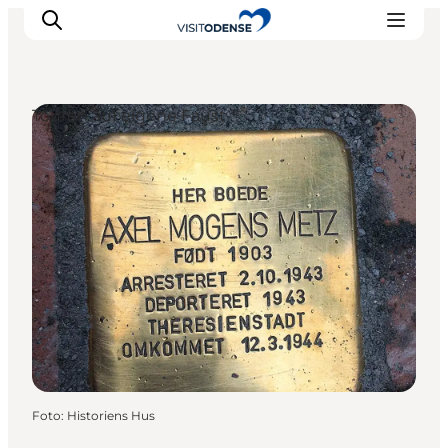
Touren auf eigene Faust
Odense erleben
Veranstaltungen
Reiseplanung
Inspiration
Foto
:
Historiens Hus