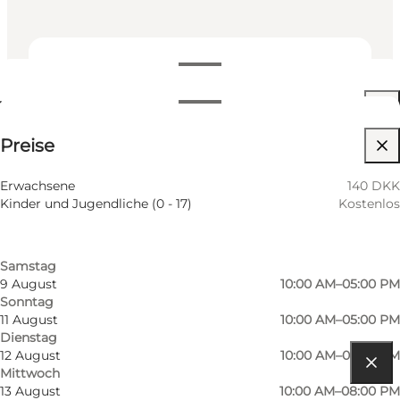
Termine und Uhrzeiten
Termine und Uhrzeiten
140 DKK
Preise
Website besuchen
Nach Monat filtern
6 August
10:00 AM–08:00 PM
Mir selbst, Mein Partner, Freunde
Erwachsene
140 DKK
Donnerstag
Kinder und Jugendliche (0 - 17)
Kostenlos
7 August
10:00 AM–05:00 PM
Freitag
8 August
10:00 AM–06:00 PM
Samstag
9 August
10:00 AM–05:00 PM
Sonntag
11 August
10:00 AM–05:00 PM
Dienstag
12 August
10:00 AM–05:00 PM
Mittwoch
Route anzeigen
13 August
10:00 AM–08:00 PM