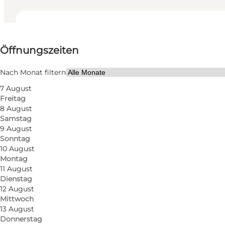
Öffnungszeiten anzeigen
Öffnungszeiten
Website besuchen
Kinder
Nach Monat filtern
7 August
Freitag
8 August
Samstag
9 August
Sonntag
10 August
Montag
11 August
Dienstag
12 August
Mittwoch
13 August
Donnerstag