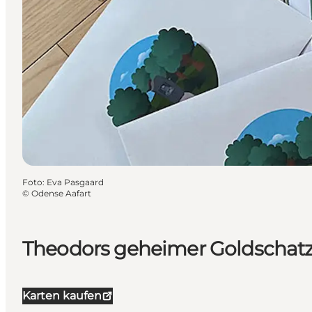
Foto
:
Eva Pasgaard
©
Odense Aafart
Theodors geheimer Goldschat
Karten kaufen