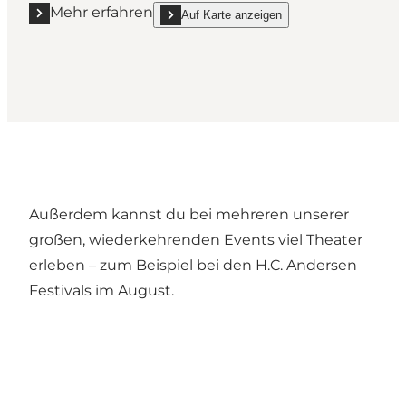
Mehr erfahren
Auf Karte anzeigen
Mehr erfahren "Friskolen for Scenekunst Odense"
show Friskolen for Scenekunst Odense on_ma
Außerdem kannst du bei mehreren unserer
großen, wiederkehrenden Events viel Theater
erleben – zum Beispiel bei den
H.C. Andersen
Festivals
im August.