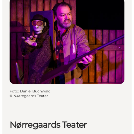
Foto
:
Daniel Buchwald
©
Nørregaards Teater
Nørregaards Teater