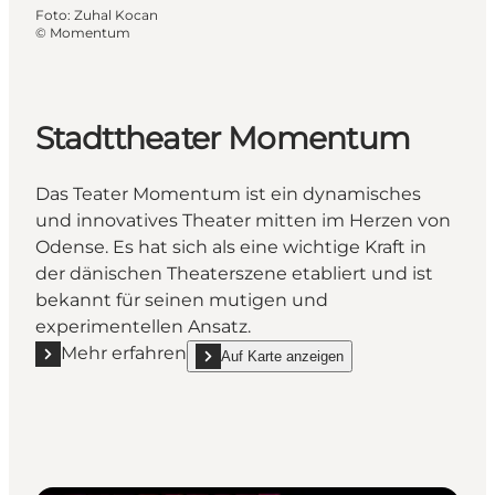
Foto
:
Zuhal Kocan
©
Momentum
Stadttheater Momentum
Das Teater Momentum ist ein dynamisches
und innovatives Theater mitten im Herzen von
Odense. Es hat sich als eine wichtige Kraft in
der dänischen Theaterszene etabliert und ist
bekannt für seinen mutigen und
experimentellen Ansatz.
Mehr erfahren
Auf Karte anzeigen
Mehr erfahren "Stadttheater Momentum"
show Stadttheater Momentum on_map