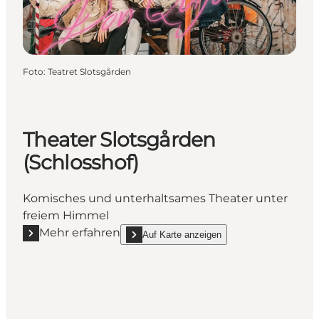
Foto
:
Teatret Slotsgården
Theater Slotsgården
(Schlosshof)
Komisches und unterhaltsames Theater unter
freiem Himmel
Mehr erfahren
Auf Karte anzeigen
Mehr erfahren "Theater Slotsgården (Schlosshof)"
show Theater Slotsgården (Schlosshof) on_ma