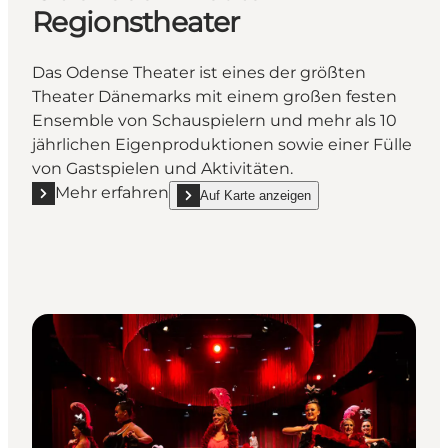
Regionstheater
Das Odense Theater ist eines der größten
Theater Dänemarks mit einem großen festen
Ensemble von Schauspielern und mehr als 10
jährlichen Eigenproduktionen sowie einer Fülle
von Gastspielen und Aktivitäten.
Mehr erfahren
Auf Karte anzeigen
Mehr erfahren "Odenseer Theater Regionstheater"
show Odenseer Theater Regionstheater on_m