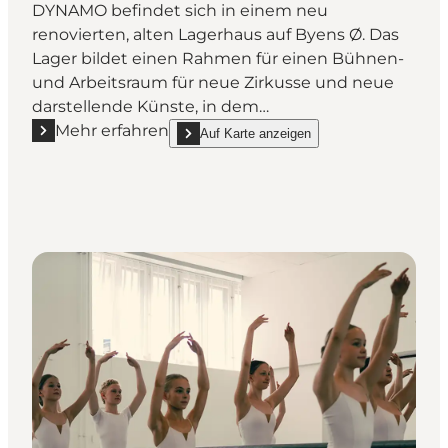
DYNAMO befindet sich in einem neu
renovierten, alten Lagerhaus auf Byens Ø. Das
Lager bildet einen Rahmen für einen Bühnen-
und Arbeitsraum für neue Zirkusse und neue
darstellende Künste, in dem…
Mehr erfahren
Auf Karte anzeigen
Mehr erfahren "Dynamo Workspace"
show Dynamo Workspace on_map