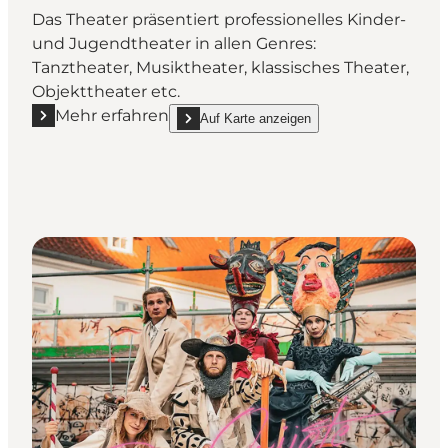
Das Theater präsentiert professionelles Kinder-
und Jugendtheater in allen Genres:
Tanztheater, Musiktheater, klassisches Theater,
Objekttheater etc.
Mehr erfahren
Auf Karte anzeigen
Mehr erfahren "Nørregaards Teater"
show Nørregaards Teater on_map