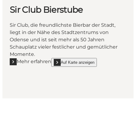
Sir Club Bierstube
Sir Club, die freundlichste Bierbar der Stadt,
liegt in der Nähe des Stadtzentrums von
Odense und ist seit mehr als 50 Jahren
Schauplatz vieler festlicher und gemütlicher
Momente.
Mehr erfahren
Auf Karte anzeigen
Mehr erfahren "Sir Club Bierstube"
show Sir Club Bierstube on_map
Hol dir ein bisschen Odense in
deinen Feed