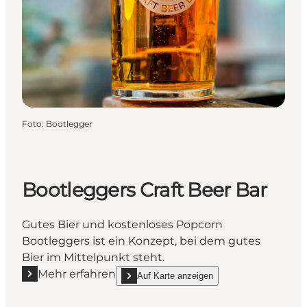
Foto
:
Bootlegger
Bootleggers Craft Beer Bar
Gutes Bier und kostenloses Popcorn
Bootleggers ist ein Konzept, bei dem gutes
Bier im Mittelpunkt steht.
Mehr erfahren
Auf Karte anzeigen
Mehr erfahren "Bootleggers Craft Beer Bar"
show Bootleggers Craft Beer Bar on_map