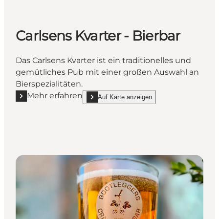
Carlsens Kvarter - Bierbar
Das Carlsens Kvarter ist ein traditionelles und
gemütliches Pub mit einer großen Auswahl an
Bierspezialitäten.
Mehr erfahren
Auf Karte anzeigen
Mehr erfahren "Carlsens Kvarter - Bierbar"
show Carlsens Kvarter - Bierbar on_map