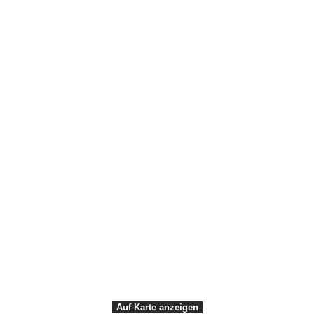
Newsletters
Newsletter anmelden
Hilfreiche Links
Prospekte herunterladen
Odense mit Rücksicht
VisitFyn
VisitDenmark ©
2026
Dataprotection
Accessibility
Cookies
Auf Karte anzeigen