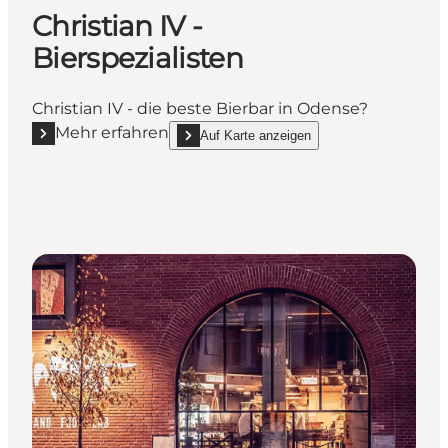
Christian IV -
Bierspezialisten
Christian IV - die beste Bierbar in Odense?
Mehr erfahren
Auf Karte anzeigen
Mehr erfahren "Christian IV - Bierspezialisten"
show Christian IV - Bierspezialisten on_map