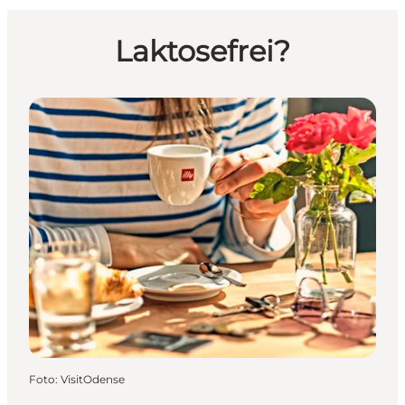
Laktosefrei?
Foto
:
VisitOdense