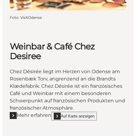
Foto
:
VisitOdense
Weinbar & Café Chez
Desiree
Chez Désirée liegt im Herzen von Odense am
Rosenbæk Torv, angrenzend an die Brandts
Klædefabrik. Chez Désirée ist ein französisches
Café und Weinbar mit einem besonderen
Schwerpunkt auf französischen Produkten und
französischer Atmosphäre.
Mehr erfahren
Auf Karte anzeigen
Mehr erfahren "Weinbar & Café Chez Desiree"
show Weinbar & Café Chez Desiree on_map