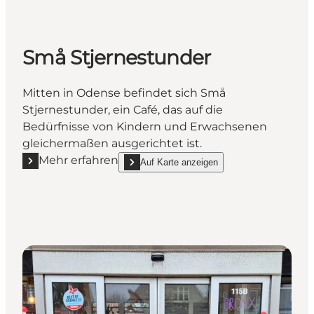
Små Stjernestunder
Mitten in Odense befindet sich Små
Stjernestunder, ein Café, das auf die
Bedürfnisse von Kindern und Erwachsenen
gleichermaßen ausgerichtet ist.
Mehr erfahren
Auf Karte anzeigen
Mehr erfahren "Små Stjernestunder"
show Små Stjernestunder on_map