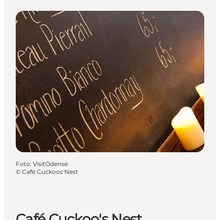
Foto
:
VisitOdense
©
Café Cuckoos Nest
Café Cuckoo's Nest