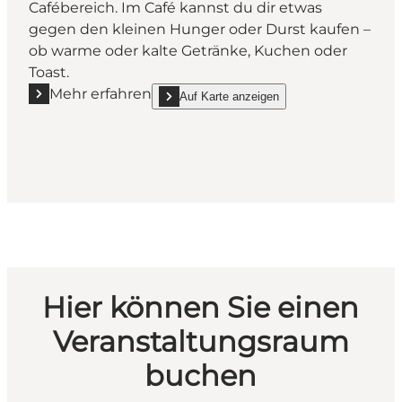
Cafébereich. Im Café kannst du dir etwas
gegen den kleinen Hunger oder Durst kaufen –
ob warme oder kalte Getränke, Kuchen oder
Toast.
Mehr erfahren
Auf Karte anzeigen
Mehr erfahren "Café Bronx 5200"
show Café Bronx 5200 on_map
Hier können Sie einen
Veranstaltungsraum
buchen