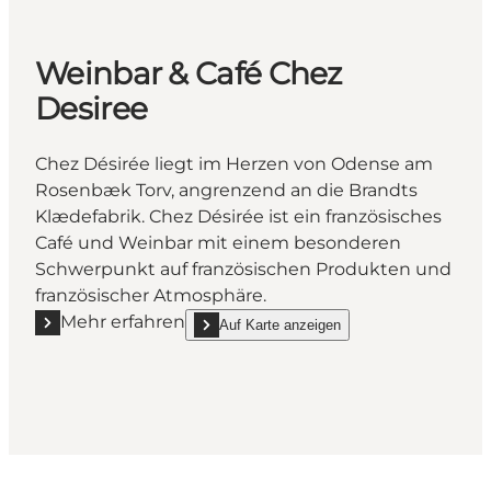
Weinbar & Café Chez
Desiree
Chez Désirée liegt im Herzen von Odense am
Rosenbæk Torv, angrenzend an die Brandts
Klædefabrik. Chez Désirée ist ein französisches
Café und Weinbar mit einem besonderen
Schwerpunkt auf französischen Produkten und
französischer Atmosphäre.
Mehr erfahren
Auf Karte anzeigen
Mehr erfahren "Weinbar & Café Chez Desiree"
show Weinbar & Café Chez Desiree on_map