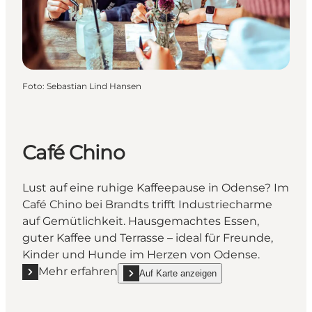
Foto
:
Sebastian Lind Hansen
Café Chino
Lust auf eine ruhige Kaffeepause in Odense? Im
Café Chino bei Brandts trifft Industriecharme
auf Gemütlichkeit. Hausgemachtes Essen,
guter Kaffee und Terrasse – ideal für Freunde,
Kinder und Hunde im Herzen von Odense.
Mehr erfahren
Auf Karte anzeigen
Mehr erfahren "Café Chino"
show Café Chino on_map