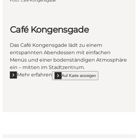
Foto
:
Café Kongensgade
Café Kongensgade
Das Café Kongensgade lädt zu einem
entspannten Abendessen mit einfachen
Menüs und einer bodenständigen Atmosphäre
ein – mitten im Stadtzentrum.
Mehr erfahren
Auf Karte anzeigen
Mehr erfahren "Café Kongensgade"
show Café Kongensgade on_map