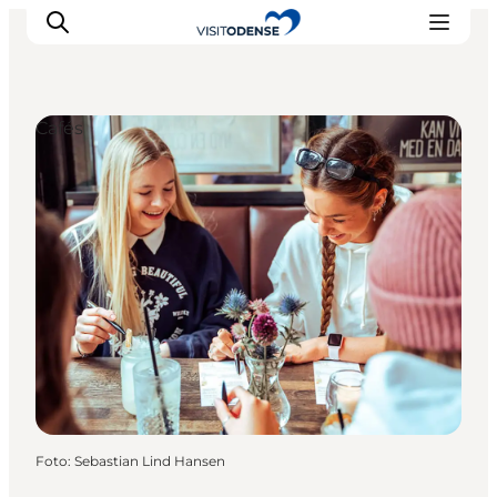
Cafés
Odense erleben
Veranstaltungen
Reiseplanung
Inspiration
Foto
:
Sebastian Lind Hansen