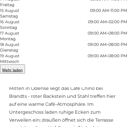
Freitag
15 August
09:00 AM–11:00 PM
Samstag
Foto
:
Sebastian Lind Hansen
Foto
:
16 August
09:00 AM–02:00 PM
Sonntag
17 August
09:00 AM–08:00 PM
Zurück
Weiter
Montag
18 August
09:00 AM–08:00 PM
Dienstag
19 August
09:00 AM–08:00 PM
Mittwoch
Gemütlich zwischen Backstein und
Mehr laden
Industriecharme
Mitten in Odense liegt das Café Chino bei
Brandts - roter Backstein und Stahl treffen hier
auf eine warme Café-Atmosphäre. Im
Untergeschoss laden ruhige Ecken zum
Verweilen ein; draußen öffnet sich die Terrasse