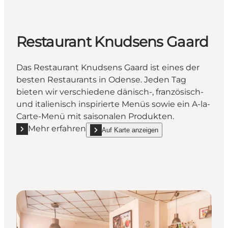
Restaurant Knudsens Gaard
Das Restaurant Knudsens Gaard ist eines der
besten Restaurants in Odense. Jeden Tag
bieten wir verschiedene dänisch-, französisch-
und italienisch inspirierte Menüs sowie ein A-la-
Carte-Menü mit saisonalen Produkten.
Mehr erfahren
Auf Karte anzeigen
Mehr erfahren "Restaurant Knudsens Gaard"
show Restaurant Knudsens Gaard on_map