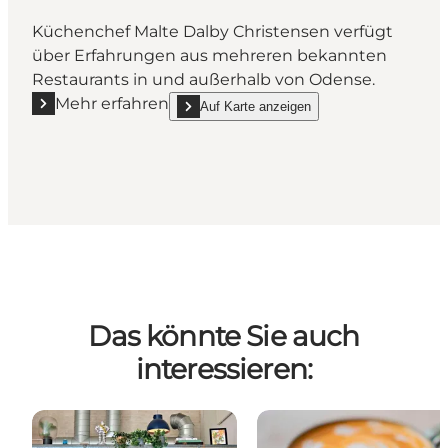
Küchenchef Malte Dalby Christensen verfügt
über Erfahrungen aus mehreren bekannten
Restaurants in und außerhalb von Odense.
Mehr erfahren
Auf Karte anzeigen
Mehr erfahren "Café Deilig (Café Schön)"
show Café Deilig (Café Schön) on_map
Das könnte Sie auch
interessieren: