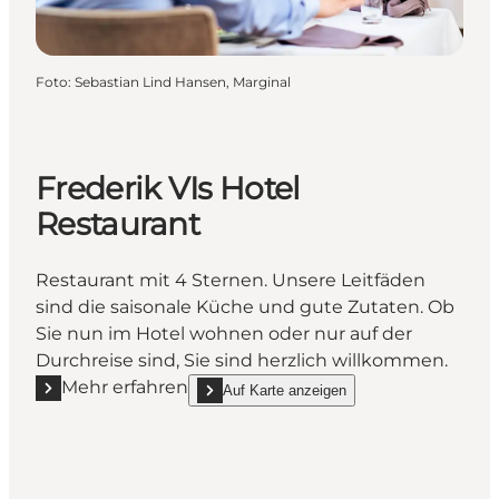
Foto
:
Sebastian Lind Hansen, Marginal
Frederik VIs Hotel
Restaurant
Restaurant mit 4 Sternen. Unsere Leitfäden
sind die saisonale Küche und gute Zutaten. Ob
Sie nun im Hotel wohnen oder nur auf der
Durchreise sind, Sie sind herzlich willkommen.
Mehr erfahren
Auf Karte anzeigen
Mehr erfahren "Frederik VIs Hotel Restaurant"
show Frederik VIs Hotel Restaurant on_map