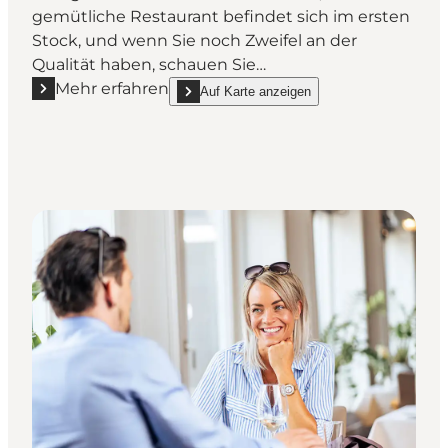
gemütliche Restaurant befindet sich im ersten
Stock, und wenn Sie noch Zweifel an der
Qualität haben, schauen Sie…
Mehr erfahren
Auf Karte anzeigen
Mehr erfahren "Gringas - mexikanisches Restaurant
show Gringas - mexikanisches Restaurant on