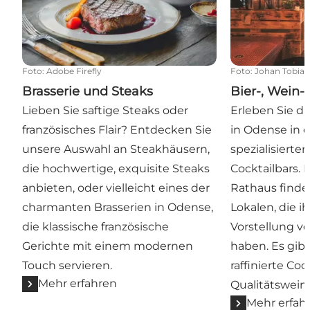
Foto
:
Adobe Firefly
Foto
:
Johan Tobias
Brasserie und Steaks
Bier-, Wein-
Lieben Sie saftige Steaks oder
Erleben Sie 
französisches Flair? Entdecken Sie
in Odense in e
unsere Auswahl an Steakhäusern,
spezialisierten
die hochwertige, exquisite Steaks
Cocktailbars.
anbieten, oder vielleicht eines der
Rathaus finde
charmanten Brasserien in Odense,
Lokalen, die i
die klassische französische
Vorstellung v
Gerichte mit einem modernen
haben. Es gib
Touch servieren.
raffinierte Coc
Mehr erfahren
Qualitätswein.
Mehr erfah