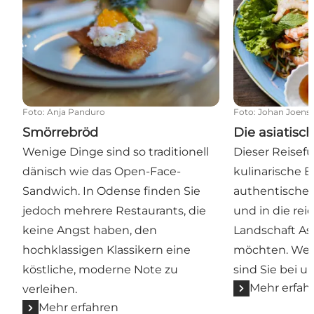
Foto
:
Anja Panduro
Foto
:
Johan Joens
Smörrebröd
Die asiatisc
Wenige Dinge sind so traditionell
Dieser Reisefü
dänisch wie das Open-Face-
kulinarische E
Sandwich. In Odense finden Sie
authentische
jedoch mehrere Restaurants, die
und in die rei
keine Angst haben, den
Landschaft As
hochklassigen Klassikern eine
möchten. Wenn 
köstliche, moderne Note zu
sind Sie bei u
Mehr erfah
verleihen.
Mehr erfahren