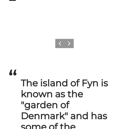
Zurück
Weiter
The island of Fyn is
known as the
"garden of
Denmark" and has
some of the