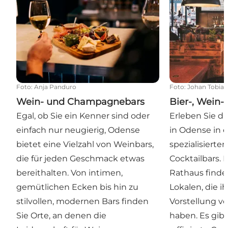
Foto
:
Anja Panduro
Foto
:
Johan Tobias
Wein- und Champagnebars
Bier-, Wein-
Egal, ob Sie ein Kenner sind oder
Erleben Sie 
einfach nur neugierig, Odense
in Odense in e
bietet eine Vielzahl von Weinbars,
spezialisierten
die für jeden Geschmack etwas
Cocktailbars.
bereithalten. Von intimen,
Rathaus finde
gemütlichen Ecken bis hin zu
Lokalen, die i
stilvollen, modernen Bars finden
Vorstellung v
Sie Orte, an denen die
haben. Es gib