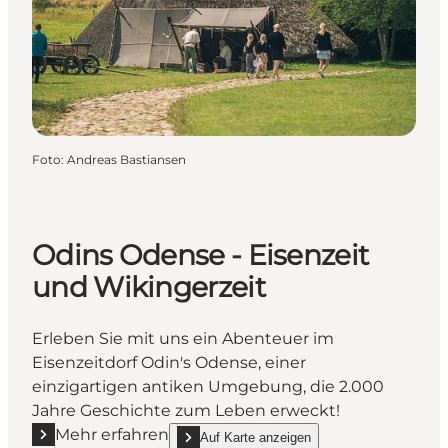
Foto
:
Andreas Bastiansen
Odins Odense - Eisenzeit
und Wikingerzeit
Erleben Sie mit uns ein Abenteuer im
Eisenzeitdorf Odin's Odense, einer
einzigartigen antiken Umgebung, die 2.000
Jahre Geschichte zum Leben erweckt!
Mehr erfahren
Auf Karte anzeigen
Mehr erfahren "Odins Odense - Eisenzeit und Wiking
show Odins Odense - Eisenzeit und Wikingerz