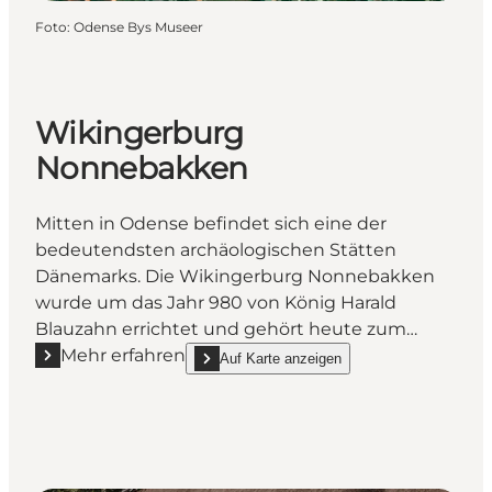
Foto
:
Odense Bys Museer
Wikingerburg
Nonnebakken
Mitten in Odense befindet sich eine der
bedeutendsten archäologischen Stätten
Dänemarks. Die Wikingerburg Nonnebakken
wurde um das Jahr 980 von König Harald
Blauzahn errichtet und gehört heute zum…
Mehr erfahren
Auf Karte anzeigen
Mehr erfahren "Wikingerburg Nonnebakken"
show Wikingerburg Nonnebakken on_map