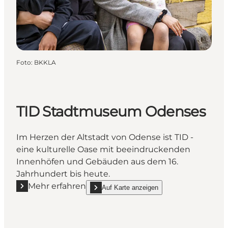
Foto
:
BKKLA
TID Stadtmuseum Odenses
Im Herzen der Altstadt von Odense ist TID -
eine kulturelle Oase mit beeindruckenden
Innenhöfen und Gebäuden aus dem 16.
Jahrhundert bis heute.
Mehr erfahren
Auf Karte anzeigen
Mehr erfahren "TID Stadtmuseum Odenses"
show TID Stadtmuseum Odenses on_map