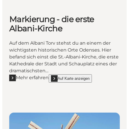
Markierung - die erste
Albani-Kirche
Auf dem Albani Torv stehst du an einem der
wichtigsten historischen Orte Odenses. Hier
befand sich einst die St.-Albani-Kirche, die erste
Kathedrale der Stadt und Schauplatz eines der
dramatischsten…
Mehr erfahren
Auf Karte anzeigen
Mehr erfahren "Markierung - die erste Albani-Kirche
show Markierung - die erste Albani-Kirche on