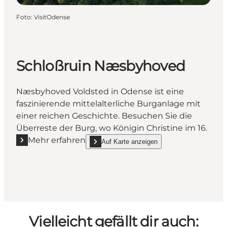
Foto
:
VisitOdense
Schloßruin Næsbyhoved
Næsbyhoved Voldsted in Odense ist eine
faszinierende mittelalterliche Burganlage mit
einer reichen Geschichte. Besuchen Sie die
Überreste der Burg, wo Königin Christine im 16.
Mehr erfahren
Auf Karte anzeigen
Mehr erfahren "Schloßruin Næsbyhoved"
show Schloßruin Næsbyhoved on_map
Vielleicht gefällt dir auch: