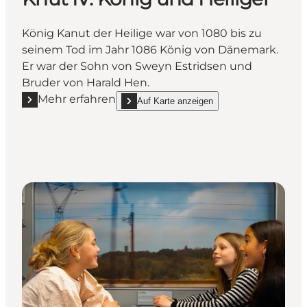
König Kanut der Heilige war von 1080 bis zu
seinem Tod im Jahr 1086 König von Dänemark.
Er war der Sohn von Sweyn Estridsen und
Bruder von Harald Hen.
Mehr erfahren
Auf Karte anzeigen
Mehr erfahren "Knut IV: König und Heiliger"
show Knut IV: König und Heiliger on_map