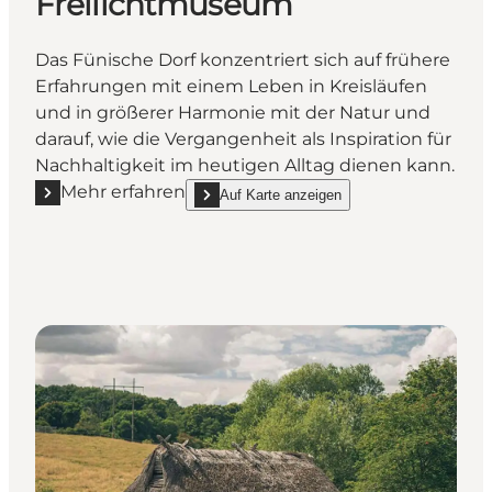
Freilichtmuseum
Das Fünische Dorf konzentriert sich auf frühere
Erfahrungen mit einem Leben in Kreisläufen
und in größerer Harmonie mit der Natur und
darauf, wie die Vergangenheit als Inspiration für
Nachhaltigkeit im heutigen Alltag dienen kann.
Mehr erfahren
Auf Karte anzeigen
Mehr erfahren "Das Fünische Dorf Freilichtmuseum
show Das Fünische Dorf Freilichtmuseum on