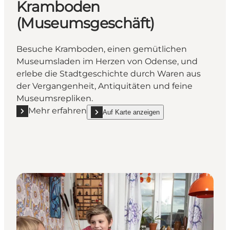
Kramboden
(Museumsgeschäft)
Besuche Kramboden, einen gemütlichen
Museumsladen im Herzen von Odense, und
erlebe die Stadtgeschichte durch Waren aus
der Vergangenheit, Antiquitäten und feine
Museumsrepliken.
Mehr erfahren
Auf Karte anzeigen
Mehr erfahren "Kramboden (Museumsgeschäft)"
show Kramboden (Museumsgeschäft) on_map