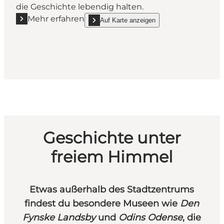
die Geschichte lebendig halten.
Mehr erfahren
Auf Karte anzeigen
Mehr erfahren "Thriges Kraftcentral"
show Thriges Kraftcentral on_map
Geschichte unter
freiem Himmel
Etwas außerhalb des Stadtzentrums
findest du besondere Museen wie
Den
Fynske Landsby
und
Odins Odense
, die