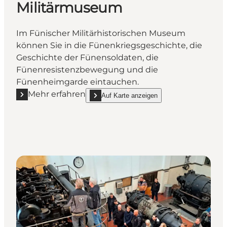
Militärmuseum
Im Fünischer Militärhistorischen Museum
können Sie in die Fünenkriegsgeschichte, die
Geschichte der Fünensoldaten, die
Fünenresistenzbewegung und die
Fünenheimgarde eintauchen.
Mehr erfahren
Auf Karte anzeigen
Mehr erfahren "Die Fünische Militärmuseum"
show Die Fünische Militärmuseum on_map