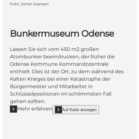
Foto
:
Johan Joensen
Bunkermuseum Odense
Lassen Sie sich vom 450 m2 großen
Atombunker beeindrucken, der früher die
Odense Kommune Kommandozentrale
enthielt. Dies ist der Ort, zu dem während des
Kalten Krieges bei einer Katastrophe der
Bürgermeister und Mitarbeiter in
Schlüsselpositionen im schlimmsten Fall
gehen sollten.
Mehr erfahren
Auf Karte anzeigen
Mehr erfahren "Bunkermuseum Odense"
show Bunkermuseum Odense on_map