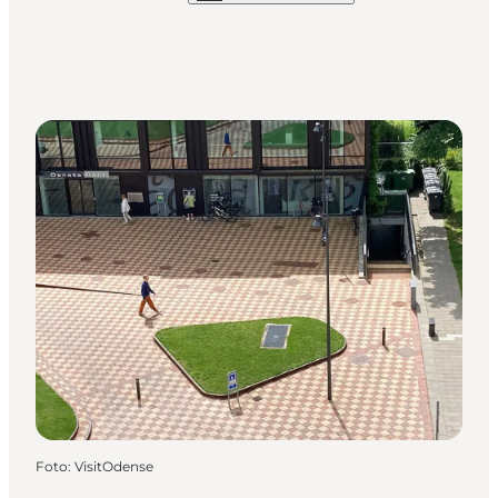
Foto
:
VisitOdense