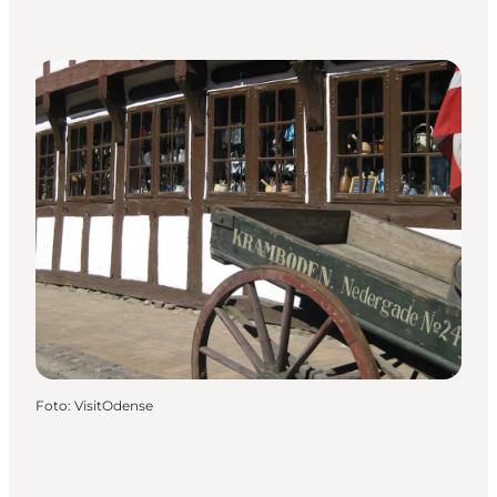
Foto
:
VisitOdense