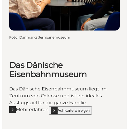
Foto
:
Danmarks Jernbanemuseum
Das Dänische
Eisenbahnmuseum
Das Dänische Eisenbahnmuseum liegt im
Zentrum von Odense und ist ein ideales
Ausflugsziel für die ganze Familie.
Mehr erfahren
Auf Karte anzeigen
Mehr erfahren "Das Dänische Eisenbahnmuseum"
show Das Dänische Eisenbahnmuseum on_m