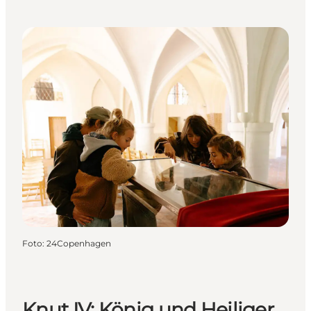
Foto
:
24Copenhagen
Knut IV: König und Heiliger