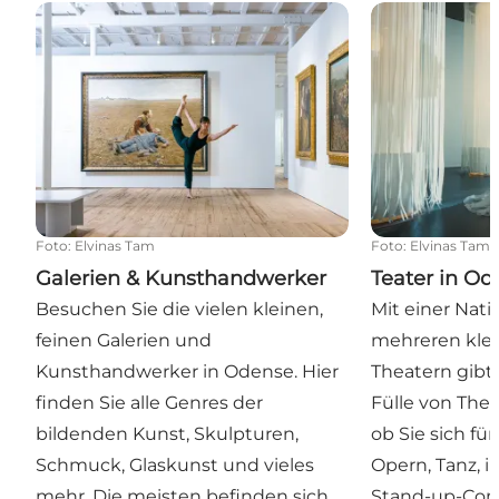
Galerien & Kunsthandwerker
Teater in Ode
Foto
:
Elvinas Tam
Foto
:
Elvinas Tam
Galerien & Kunsthandwerker
Teater in O
Besuchen Sie die vielen kleinen,
Mit einer Nat
feinen Galerien und
mehreren klei
Kunsthandwerker in Odense. Hier
Theatern gibt
finden Sie alle Genres der
Fülle von Thea
bildenden Kunst, Skulpturen,
ob Sie sich fü
Schmuck, Glaskunst und vieles
Opern, Tanz, i
mehr. Die meisten befinden sich
Stand-up-Com