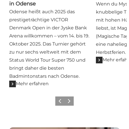
in Odense
Wenn du Myst
Odense heißt auch 2025 das
knubbelige Tro
prestigeträchtige VICTOR
mit hohen Hü
Denmark Open in der Jyske Bank
liebst, ist M
Arena willkommen – vom 14. bis 19.
(Magische Tage
Oktober 2025. Das Turnier gehört
eine nahelieg
zu nur sechs weltweit mit dem
Herbstferien.
Mehr erfah
Status World Tour Super 750 und
bringt daher die besten
Badmintonstars nach Odense.
Mehr erfahren
Zurück
Weiter