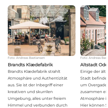
Brandts Klædefabrik
Altstadt Oden
Foto
:
Andreas Bastiansen
Foto
:
Andreas Bast
Brandts Klædefabrik
Altstadt Od
Brandts Klædefabrik strahlt
Einige der ält
Atmosphäre und Authentizität
Stadt befinde
aus. Sie ist der Inbegriff einer
um Overgade 
kreativen und skurrilen
zusammen ein
Umgebung, alles unter freiem
Atmosphäre im
Himmel und verbunden durch
Hier können S