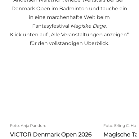
Denmark Open im Badminton und tauche ein
in eine märchenhafte Welt beim
Fantasyfestival
Magiske Dage
.
Klick unten auf „Alle Veranstaltungen anzeigen“
für den vollständigen Überblick.
VICTOR Denmark Open 2026 in Odense
Magische Tage
Foto
:
Anja Panduro
Foto
:
Erling C. Ho
VICTOR Denmark Open 2026
Magische Tag