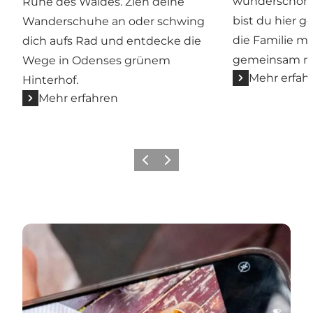
wunderschöne
Ruhe des Waldes. Zieh deine
bist du hier g
Wanderschuhe an oder schwing
die Familie m
dich aufs Rad und entdecke die
gemeinsam ne
Wege in Odenses grünem
Mehr erfah
Hinterhof.
Mehr erfahren
Zurück
Weiter
Restaurants und Cafés Odense