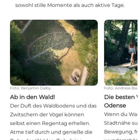
sowohl stille Momente als auch aktive Tage.
Ab in den Wald!
Die besten W
Foto
:
Benjamin Dalby
Foto
:
Andreas Bast
Ab in den Wald!
Die besten 
Odense
Der Duft des Waldbodens und das
Wenn du Wan
Zwitschern der Vögel können
Stadtnähe suc
selbst einen Regentag erhellen.
Bewegung, fri
Atme tief durch und genieße die