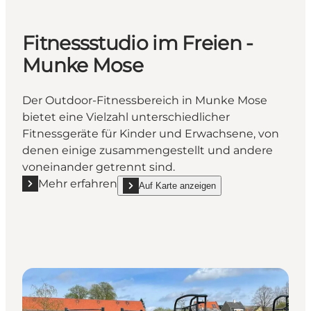
Fitnessstudio im Freien -
Munke Mose
Der Outdoor-Fitnessbereich in Munke Mose
bietet eine Vielzahl unterschiedlicher
Fitnessgeräte für Kinder und Erwachsene, von
denen einige zusammengestellt und andere
voneinander getrennt sind.
Mehr erfahren
Auf Karte anzeigen
Mehr erfahren "Fitnessstudio im Freien - Munke Mo
show Fitnessstudio im Freien - Munke Mose 