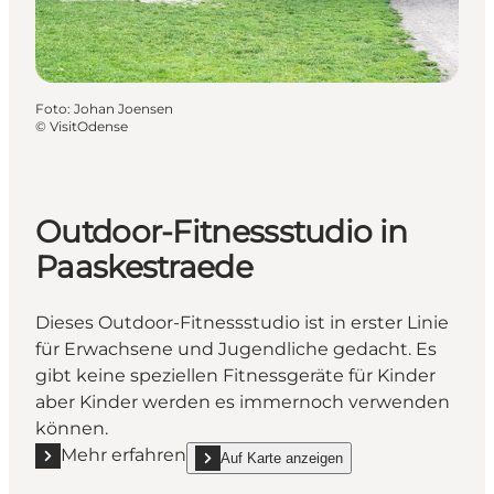
Foto
:
Johan Joensen
©
VisitOdense
Outdoor-Fitnessstudio in
Paaskestraede
Dieses Outdoor-Fitnessstudio ist in erster Linie
für Erwachsene und Jugendliche gedacht. Es
gibt keine speziellen Fitnessgeräte für Kinder
aber Kinder werden es immernoch verwenden
können.
Mehr erfahren
Auf Karte anzeigen
Mehr erfahren "Outdoor-Fitnessstudio in Paaskestr
show Outdoor-Fitnessstudio in Paaskestraed