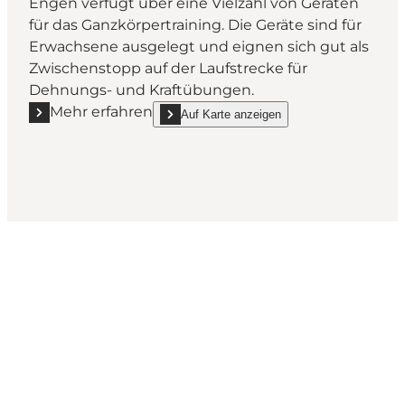
Engen verfügt über eine Vielzahl von Geräten
für das Ganzkörpertraining. Die Geräte sind für
Erwachsene ausgelegt und eignen sich gut als
Zwischenstopp auf der Laufstrecke für
Dehnungs- und Kraftübungen.
Mehr erfahren
Auf Karte anzeigen
Mehr erfahren "Outdoor-Fitness Skt. Jørgens Engen
show Outdoor-Fitness Skt. Jørgens Engen on
Hol dir ein bisschen Odense in
deinen Feed