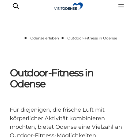
■
■
Odense erleben
Outdoor-Fitness in Odense
Odense erleben
Veranstaltungen
Reiseplanung
Outdoor-Fitness in
Inspiration
Odense
Für diejenigen, die frische Luft mit
körperlicher Aktivität kombinieren
möchten, bietet Odense eine Vielzahl an
Outdoor-Fitness-Möglichkeiten,