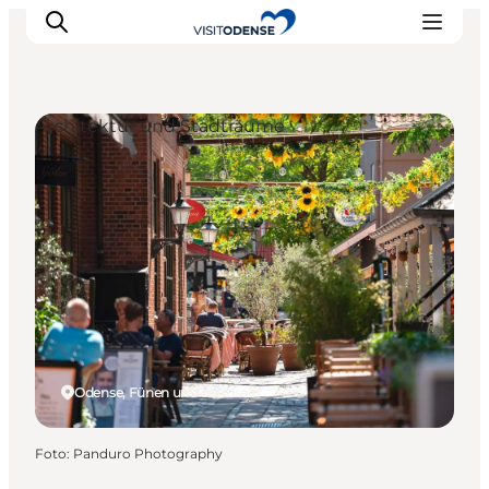
Architektur und Stadträume
Odense erleben
Veranstaltungen
Reiseplanung
Inspiration
Odense, Fünen und die Inseln
Foto
:
Panduro Photography