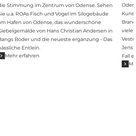
Odens
die Stimmung im Zentrum von Odense. Sehen
Kunst
Sie u.a. ROAs Fisch und Vogel im Silogebäude
Brand
am Hafen von Odense, das wunderschöne
viele
Giebelgemälde von Hans Christian Andersen in
Veste
Bangs Boder und die neueste ergänzung - Das
Jens 
hässliche Entlein.
Mehr erfahren
Fall 
Me