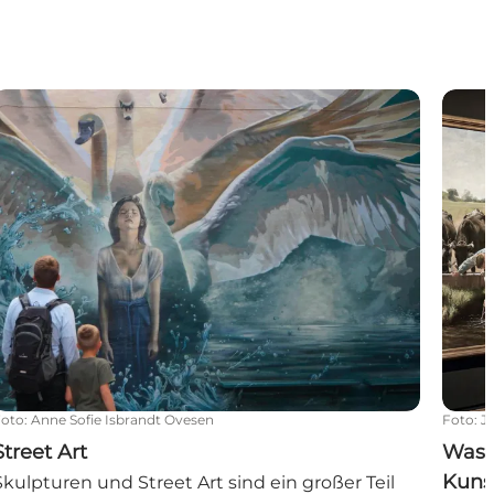
nse
treet Art
Was S
Foto
:
Anne Sofie Isbrandt Ovesen
Foto
:
J
Street Art
Was 
Kuns
Skulpturen und Street Art sind ein großer Teil