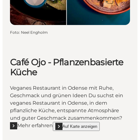
Foto
:
Neel Engholm
Café Ojo - Pflanzenbasierte
Küche
Veganes Restaurant in Odense mit Ruhe,
Geschmack und grünen Ideen Du suchst ein
veganes Restaurant in Odense, in dem
pflanzliche Küche, entspannte Atmosphäre
und guter Geschmack zusammenkommen?
Mehr erfahren
Auf Karte anzeigen
Mehr erfahren "Café Ojo - Pflanzenbasierte Küche"
show Café Ojo - Pflanzenbasierte Küche on_