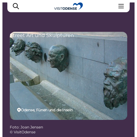
Street Art und Skulpturen
Odense erleben
Veranstaltungen
Reiseplanung
Inspiration
Odense, Fünen und die Inseln
Foto
:
Joan Jensen
©
VisitOdense