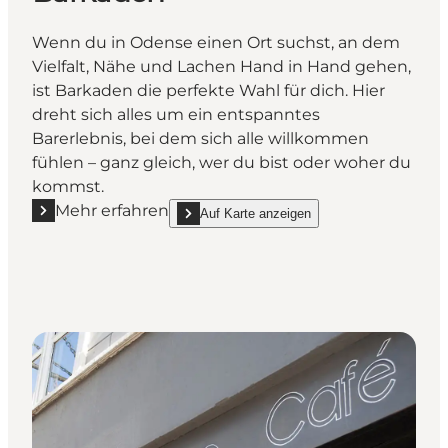
Wenn du in Odense einen Ort suchst, an dem
Vielfalt, Nähe und Lachen Hand in Hand gehen,
ist Barkaden die perfekte Wahl für dich. Hier
dreht sich alles um ein entspanntes
Barerlebnis, bei dem sich alle willkommen
fühlen – ganz gleich, wer du bist oder woher du
kommst.
Mehr erfahren
Auf Karte anzeigen
Mehr erfahren "Barkaden"
show Barkaden on_map