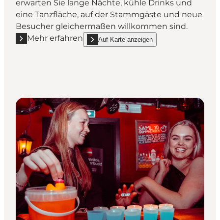
erwarten Sie lange Nächte, kühle Drinks und
eine Tanzfläche, auf der Stammgäste und neue
Besucher gleichermaßen willkommen sind.
Mehr erfahren
Auf Karte anzeigen
Mehr erfahren "Boogie Dance Café Odense"
show Boogie Dance Café Odense on_map