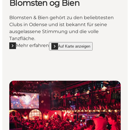
Blomsten og Bien
Blomsten & Bien gehört zu den beliebtesten
Clubs in Odense und ist bekannt für seine
ausgelassene Stimmung und die volle
Tanzfläche.
Mehr erfahren
Auf Karte anzeigen
Mehr erfahren "Blomsten og Bien"
show Blomsten og Bien on_map