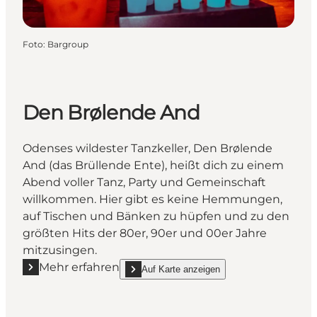
Foto
:
Bargroup
Den Brølende And
Odenses wildester Tanzkeller, Den Brølende
And (das Brüllende Ente), heißt dich zu einem
Abend voller Tanz, Party und Gemeinschaft
willkommen. Hier gibt es keine Hemmungen,
auf Tischen und Bänken zu hüpfen und zu den
größten Hits der 80er, 90er und 00er Jahre
mitzusingen.
Mehr erfahren
Auf Karte anzeigen
Mehr erfahren "Den Brølende And"
show Den Brølende And on_map