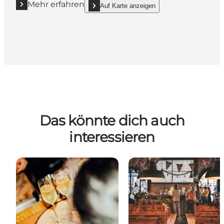
Mehr erfahren
Auf Karte anzeigen
Mehr erfahren "Proud Mary Pub Odense"
show Proud Mary Pub Odense on_map
Das könnte dich auch
interessieren