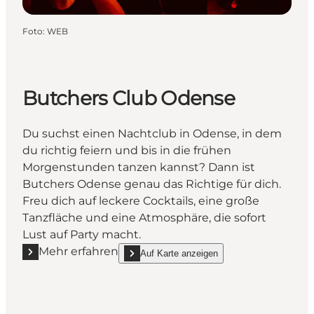
Foto
:
WEB
Butchers Club Odense
Du suchst einen Nachtclub in Odense, in dem
du richtig feiern und bis in die frühen
Morgenstunden tanzen kannst? Dann ist
Butchers Odense genau das Richtige für dich.
Freu dich auf leckere Cocktails, eine große
Tanzfläche und eine Atmosphäre, die sofort
Lust auf Party macht.
Mehr erfahren
Auf Karte anzeigen
Mehr erfahren "Butchers Club Odense"
show Butchers Club Odense on_map