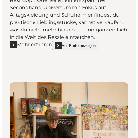
Reshoppit Odense ist ein entspanntes
Secondhand-Universum mit Fokus auf
Alltagskleidung und Schuhe. Hier findest du
praktische Lieblingsstücke, kannst verkaufen,
was du nicht mehr brauchst – und ganz einfach
in die Welt des Resale eintauchen.
Mehr erfahren
Auf Karte anzeigen
Mehr erfahren "Reshoppit Odense"
show Reshoppit Odense on_map