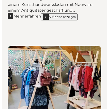
einem Kunsthandwerksladen mit Neuware,
einem Antiquitätengeschäft und…
Mehr erfahren
Auf Karte anzeigen
Mehr erfahren "DPH Trading"
show DPH Trading on_map