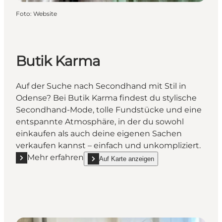
Foto
:
Website
Butik Karma
Auf der Suche nach Secondhand mit Stil in
Odense? Bei Butik Karma findest du stylische
Secondhand-Mode, tolle Fundstücke und eine
entspannte Atmosphäre, in der du sowohl
einkaufen als auch deine eigenen Sachen
verkaufen kannst – einfach und unkompliziert.
Mehr erfahren
Auf Karte anzeigen
Mehr erfahren "Butik Karma"
show Butik Karma on_map