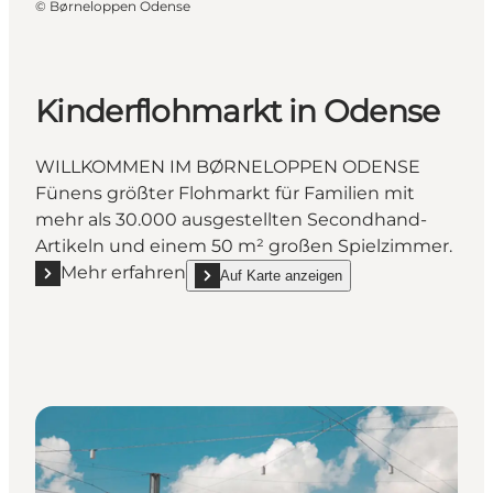
©
Børneloppen Odense
Kinderflohmarkt in Odense
WILLKOMMEN IM BØRNELOPPEN ODENSE
Fünens größter Flohmarkt für Familien mit
mehr als 30.000 ausgestellten Secondhand-
Artikeln und einem 50 m² großen Spielzimmer.
Mehr erfahren
Auf Karte anzeigen
Mehr erfahren "Kinderflohmarkt in Odense"
show Kinderflohmarkt in Odense on_map