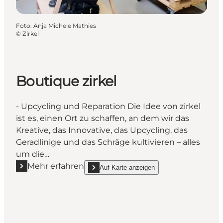
Foto
:
Anja Michele Mathies
©
Zirkel
Boutique zirkel
- Upcycling und Reparation Die Idee von zirkel
ist es, einen Ort zu schaffen, an dem wir das
Kreative, das Innovative, das Upcycling, das
Geradlinige und das Schräge kultivieren – alles
um die…
Mehr erfahren
Auf Karte anzeigen
Mehr erfahren "Boutique zirkel"
show Boutique zirkel on_map