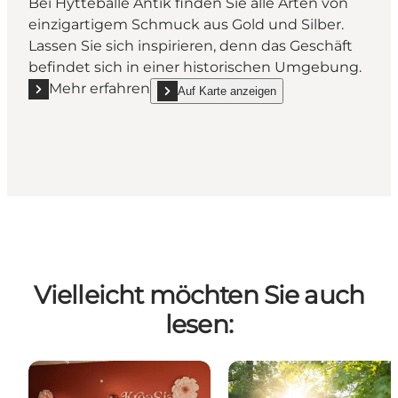
Bei Hytteballe Antik finden Sie alle Arten von
einzigartigem Schmuck aus Gold und Silber.
Lassen Sie sich inspirieren, denn das Geschäft
befindet sich in einer historischen Umgebung.
Mehr erfahren
Auf Karte anzeigen
Mehr erfahren "Hytteballe Antiquitäten"
show Hytteballe Antiquitäten on_map
Vielleicht möchten Sie auch
lesen: