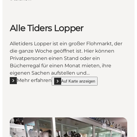
Alle Tiders Lopper
Alletiders Lopper ist ein großer Flohmarkt, der
die ganze Woche geöffnet ist. Hier können
Privatpersonen einen Stand oder ein
Bücherregal für einen Monat mieten, ihre
eigenen Sachen aufstellen und…
Mehr erfahren
Auf Karte anzeigen
Mehr erfahren "Alle Tiders Lopper"
show Alle Tiders Lopper on_map