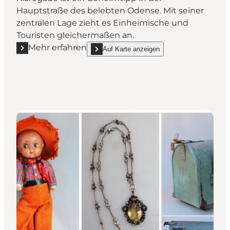
Hauptstraße des belebten Odense. Mit seiner
zentralen Lage zieht es Einheimische und
Touristen gleichermaßen an.
Mehr erfahren
Auf Karte anzeigen
Mehr erfahren "Antik Damgaard-Lauritsen"
show Antik Damgaard-Lauritsen on_map