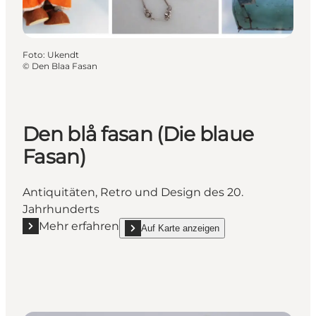
Foto
:
Ukendt
©
Den Blaa Fasan
Den blå fasan (Die blaue
Fasan)
Antiquitäten, Retro und Design des 20.
Jahrhunderts
Mehr erfahren
Auf Karte anzeigen
Mehr erfahren "Den blå fasan (Die blaue Fasan)"
show Den blå fasan (Die blaue Fasan) on_map