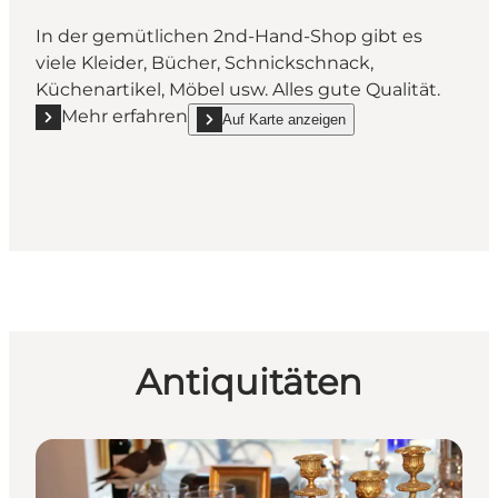
In der gemütlichen 2nd-Hand-Shop gibt es
viele Kleider, Bücher, Schnickschnack,
Küchenartikel, Möbel usw. Alles gute Qualität.
Mehr erfahren
Auf Karte anzeigen
Mehr erfahren "Second Hand Laden"
show Second Hand Laden on_map
Antiquitäten