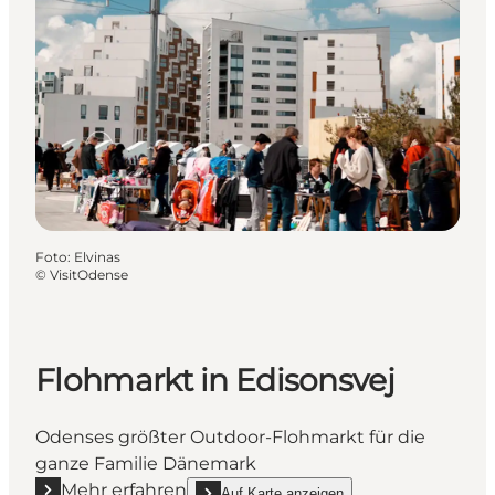
Foto
:
Elvinas
©
VisitOdense
Flohmarkt in Edisonsvej
Odenses größter Outdoor-Flohmarkt für die
ganze Familie Dänemark
Mehr erfahren
Auf Karte anzeigen